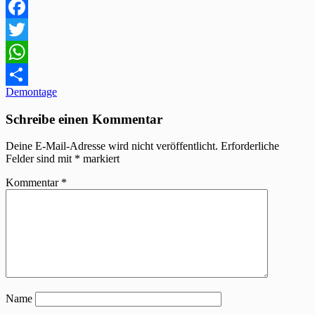
Facebook
Twitter
WhatsApp
Beitragsnavigation
Demontage
Teilen
Schreibe einen Kommentar
Deine E-Mail-Adresse wird nicht veröffentlicht.
Erforderliche
Felder sind mit
*
markiert
Kommentar
*
Name