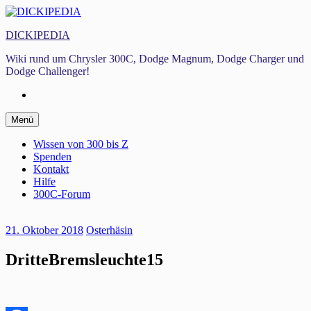
Zum
Inhalt
DICKIPEDIA
springen
Wiki rund um Chrysler 300C, Dodge Magnum, Dodge Charger und
Dodge Challenger!
Facebook
Zum
Menü
Inhalt
springen
Wissen von 300 bis Z
Spenden
Kontakt
Hilfe
300C-Forum
21. Oktober 2018
Osterhäsin
DritteBremsleuchte15