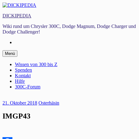
Zum
Inhalt
DICKIPEDIA
springen
Wiki rund um Chrysler 300C, Dodge Magnum, Dodge Charger und
Dodge Challenger!
Facebook
Zum
Menü
Inhalt
springen
Wissen von 300 bis Z
Spenden
Kontakt
Hilfe
300C-Forum
21. Oktober 2018
Osterhäsin
IMGP43