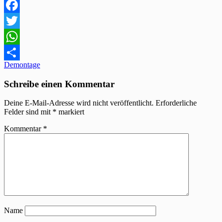
Facebook
Twitter
WhatsApp
Beitragsnavigation
Demontage
Teilen
Schreibe einen Kommentar
Deine E-Mail-Adresse wird nicht veröffentlicht.
Erforderliche
Felder sind mit
*
markiert
Kommentar
*
Name