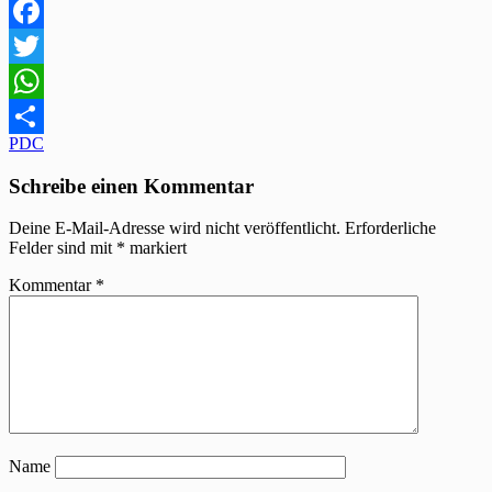
Facebook
Twitter
WhatsApp
Beitragsnavigation
PDC
Teilen
Schreibe einen Kommentar
Deine E-Mail-Adresse wird nicht veröffentlicht.
Erforderliche
Felder sind mit
*
markiert
Kommentar
*
Name