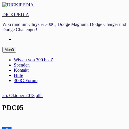
Zum
Inhalt
DICKIPEDIA
springen
Wiki rund um Chrysler 300C, Dodge Magnum, Dodge Charger und
Dodge Challenger!
Facebook
Zum
Menü
Inhalt
springen
Wissen von 300 bis Z
Spenden
Kontakt
Hilfe
300C-Forum
25. Oktober 2018
ollli
PDC05