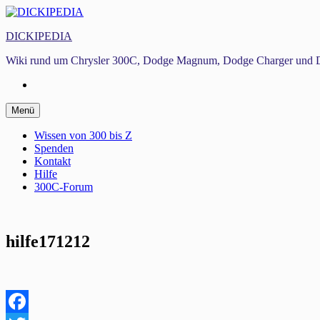
Zum
Inhalt
DICKIPEDIA
springen
Wiki rund um Chrysler 300C, Dodge Magnum, Dodge Charger und D
Facebook
Zum
Menü
Inhalt
springen
Wissen von 300 bis Z
Spenden
Kontakt
Hilfe
300C-Forum
hilfe171212