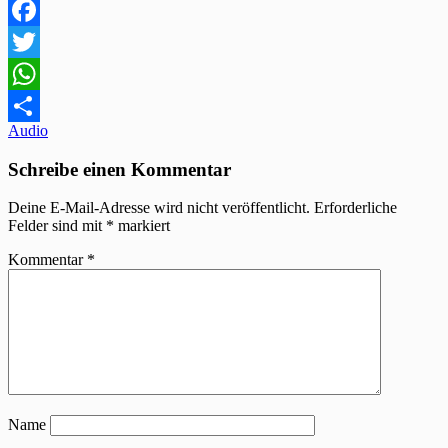
Facebook
Twitter
WhatsApp
Beitragsnavigation
Audio
Teilen
Schreibe einen Kommentar
Deine E-Mail-Adresse wird nicht veröffentlicht.
Erforderliche
Felder sind mit
*
markiert
Kommentar
*
Name