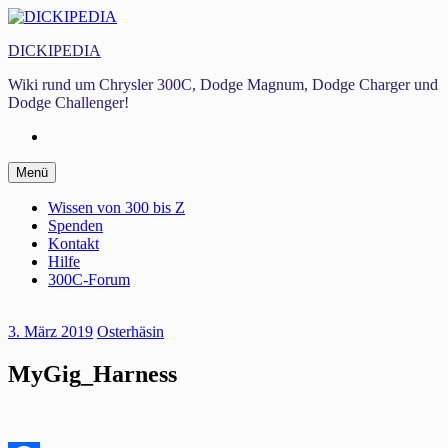
Zum
Inhalt
DICKIPEDIA
springen
Wiki rund um Chrysler 300C, Dodge Magnum, Dodge Charger und
Dodge Challenger!
Facebook
Zum
Menü
Inhalt
springen
Wissen von 300 bis Z
Spenden
Kontakt
Hilfe
300C-Forum
3. März 2019
Osterhäsin
MyGig_Harness