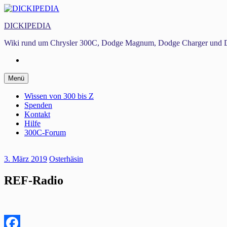
Zum
Inhalt
DICKIPEDIA
springen
Wiki rund um Chrysler 300C, Dodge Magnum, Dodge Charger und D
Facebook
Zum
Menü
Inhalt
springen
Wissen von 300 bis Z
Spenden
Kontakt
Hilfe
300C-Forum
3. März 2019
Osterhäsin
REF-Radio