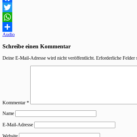
Facebook
Twitter
WhatsApp
Beitragsnavigation
Audio
Teilen
Schreibe einen Kommentar
Deine E-Mail-Adresse wird nicht veröffentlicht.
Erforderliche Felder 
Kommentar
*
Name
E-Mail-Adresse
Website