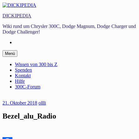
Zum
Inhalt
DICKIPEDIA
springen
Wiki rund um Chrysler 300C, Dodge Magnum, Dodge Charger und
Dodge Challenger!
Facebook
Zum
Menü
Inhalt
springen
Wissen von 300 bis Z
Spenden
Kontakt
Hilfe
300C-Forum
21. Oktober 2018
ollli
Bezel_alu_Radio