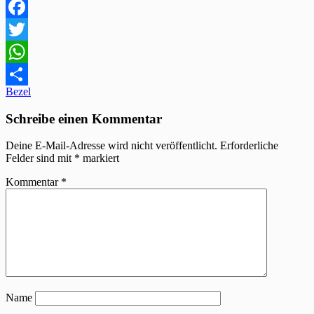
Facebook
Twitter
WhatsApp
Beitragsnavigation
Bezel
Teilen
Schreibe einen Kommentar
Deine E-Mail-Adresse wird nicht veröffentlicht.
Erforderliche
Felder sind mit
*
markiert
Kommentar
*
Name