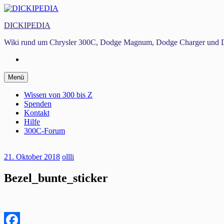
Zum
Inhalt
DICKIPEDIA
springen
Wiki rund um Chrysler 300C, Dodge Magnum, Dodge Charger und D
Facebook
Zum
Menü
Inhalt
springen
Wissen von 300 bis Z
Spenden
Kontakt
Hilfe
300C-Forum
21. Oktober 2018
ollli
Bezel_bunte_sticker