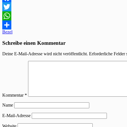
Facebook
Twitter
WhatsApp
Beitragsnavigation
Bezel
Teilen
Schreibe einen Kommentar
Deine E-Mail-Adresse wird nicht veröffentlicht.
Erforderliche Felder 
Kommentar
*
Name
E-Mail-Adresse
Website