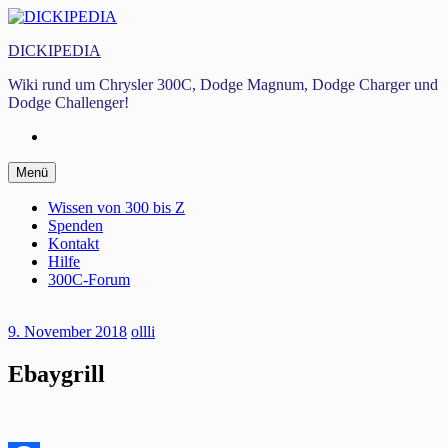
Zum
Inhalt
DICKIPEDIA
springen
Wiki rund um Chrysler 300C, Dodge Magnum, Dodge Charger und
Dodge Challenger!
Facebook
Zum
Menü
Inhalt
springen
Wissen von 300 bis Z
Spenden
Kontakt
Hilfe
300C-Forum
9. November 2018
ollli
Ebaygrill