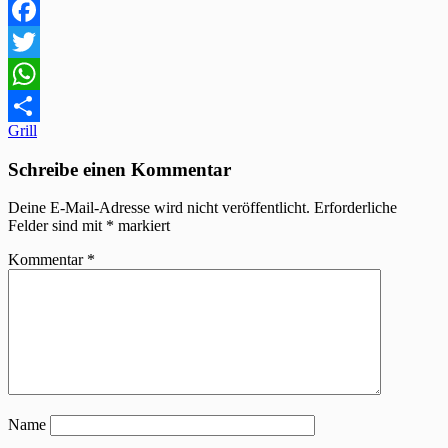
Facebook
Twitter
WhatsApp
Beitragsnavigation
Grill
Teilen
Schreibe einen Kommentar
Deine E-Mail-Adresse wird nicht veröffentlicht.
Erforderliche
Felder sind mit
*
markiert
Kommentar
*
Name