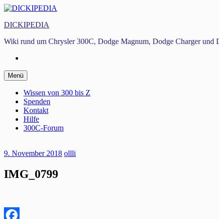
Zum
Inhalt
DICKIPEDIA
springen
Wiki rund um Chrysler 300C, Dodge Magnum, Dodge Charger und D
Facebook
Zum
Menü
Inhalt
springen
Wissen von 300 bis Z
Spenden
Kontakt
Hilfe
300C-Forum
9. November 2018
ollli
IMG_0799