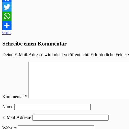
Facebook
Twitter
WhatsApp
Beitragsnavigation
Grill
Teilen
Schreibe einen Kommentar
Deine E-Mail-Adresse wird nicht veröffentlicht.
Erforderliche Felder 
Kommentar
*
Name
E-Mail-Adresse
Website