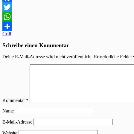
Facebook
Twitter
WhatsApp
Beitragsnavigation
Grill
Teilen
Schreibe einen Kommentar
Deine E-Mail-Adresse wird nicht veröffentlicht.
Erforderliche Felder 
Kommentar
*
Name
E-Mail-Adresse
Website