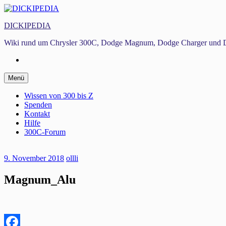
Zum
Inhalt
DICKIPEDIA
springen
Wiki rund um Chrysler 300C, Dodge Magnum, Dodge Charger und D
Facebook
Zum
Menü
Inhalt
springen
Wissen von 300 bis Z
Spenden
Kontakt
Hilfe
300C-Forum
9. November 2018
ollli
Magnum_Alu