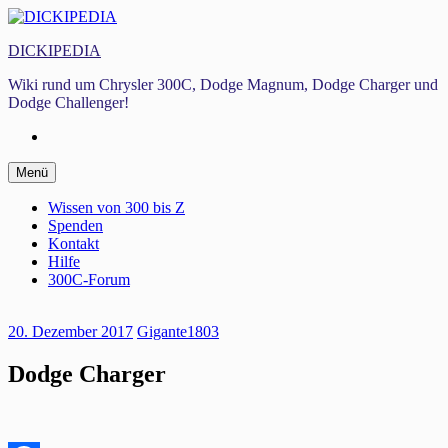
Zum
Inhalt
DICKIPEDIA
springen
Wiki rund um Chrysler 300C, Dodge Magnum, Dodge Charger und
Dodge Challenger!
Facebook
Zum
Menü
Inhalt
springen
Wissen von 300 bis Z
Spenden
Kontakt
Hilfe
300C-Forum
20. Dezember 2017
Gigante1803
Dodge Charger