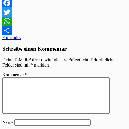
Facebook
Twitter
WhatsApp
Beitragsnavigation
Farbcodes
Teilen
Schreibe einen Kommentar
Deine E-Mail-Adresse wird nicht veröffentlicht.
Erforderliche
Felder sind mit
*
markiert
Kommentar
*
Name