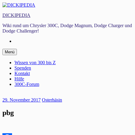
Zum
Inhalt
DICKIPEDIA
springen
Wiki rund um Chrysler 300C, Dodge Magnum, Dodge Charger und
Dodge Challenger!
Facebook
Zum
Menü
Inhalt
springen
Wissen von 300 bis Z
Spenden
Kontakt
Hilfe
300C-Forum
29. November 2017
Osterhäsin
pbg