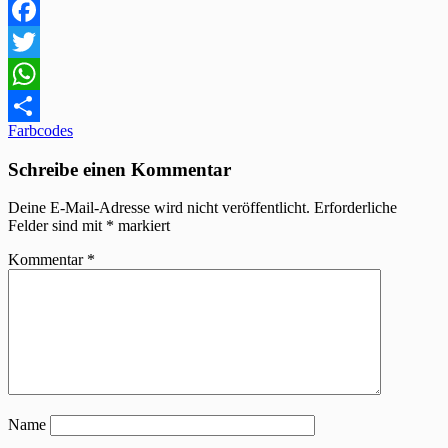
Facebook
Twitter
WhatsApp
Beitragsnavigation
Farbcodes
Teilen
Schreibe einen Kommentar
Deine E-Mail-Adresse wird nicht veröffentlicht.
Erforderliche
Felder sind mit
*
markiert
Kommentar
*
Name