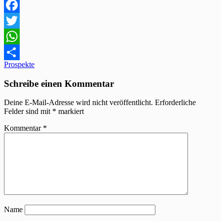
Facebook
Twitter
WhatsApp
Beitragsnavigation
Prospekte
Teilen
Schreibe einen Kommentar
Deine E-Mail-Adresse wird nicht veröffentlicht.
Erforderliche
Felder sind mit
*
markiert
Kommentar
*
Name