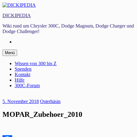
Zum
Inhalt
DICKIPEDIA
springen
Wiki rund um Chrysler 300C, Dodge Magnum, Dodge Charger und
Dodge Challenger!
Facebook
Zum
Menü
Inhalt
springen
Wissen von 300 bis Z
Spenden
Kontakt
Hilfe
300C-Forum
5. November 2018
Osterhäsin
MOPAR_Zubehoer_2010