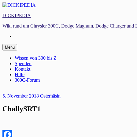
Zum
Inhalt
DICKIPEDIA
springen
Wiki rund um Chrysler 300C, Dodge Magnum, Dodge Charger und D
Facebook
Zum
Menü
Inhalt
springen
Wissen von 300 bis Z
Spenden
Kontakt
Hilfe
300C-Forum
5. November 2018
Osterhäsin
ChallySRT1