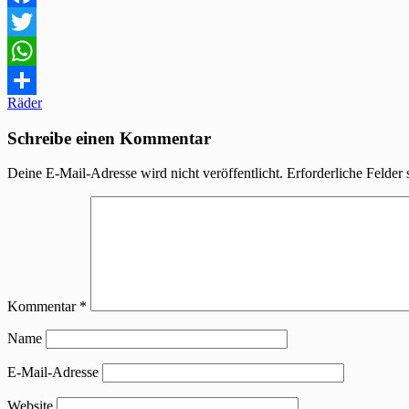
Facebook
Twitter
WhatsApp
Beitragsnavigation
Räder
Teilen
Schreibe einen Kommentar
Deine E-Mail-Adresse wird nicht veröffentlicht.
Erforderliche Felder 
Kommentar
*
Name
E-Mail-Adresse
Website