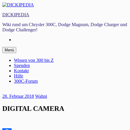
Zum
Inhalt
DICKIPEDIA
springen
Wiki rund um Chrysler 300C, Dodge Magnum, Dodge Charger und
Dodge Challenger!
Facebook
Zum
Menü
Inhalt
springen
Wissen von 300 bis Z
Spenden
Kontakt
Hilfe
300C-Forum
28. Februar 2018
Wahni
DIGITAL CAMERA