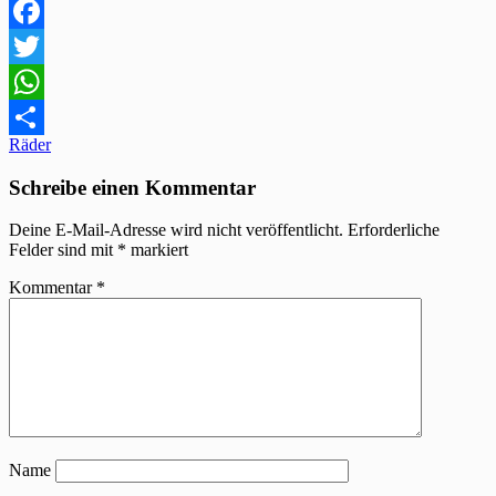
Facebook
Twitter
WhatsApp
Beitragsnavigation
Räder
Teilen
Schreibe einen Kommentar
Deine E-Mail-Adresse wird nicht veröffentlicht.
Erforderliche
Felder sind mit
*
markiert
Kommentar
*
Name