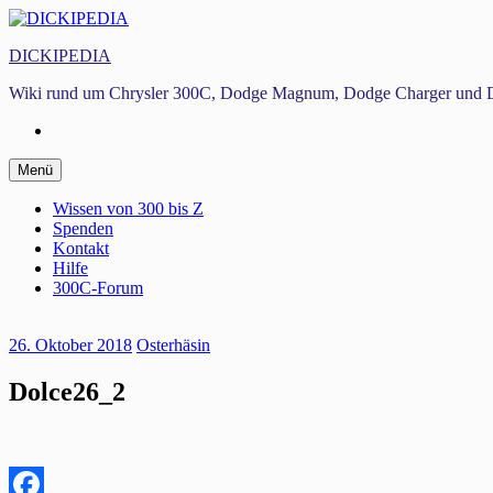
Zum
Inhalt
DICKIPEDIA
springen
Wiki rund um Chrysler 300C, Dodge Magnum, Dodge Charger und D
Facebook
Zum
Menü
Inhalt
springen
Wissen von 300 bis Z
Spenden
Kontakt
Hilfe
300C-Forum
26. Oktober 2018
Osterhäsin
Dolce26_2