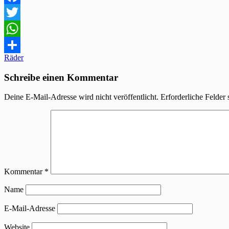
Facebook
Twitter
WhatsApp
Beitragsnavigation
Räder
Teilen
Schreibe einen Kommentar
Deine E-Mail-Adresse wird nicht veröffentlicht.
Erforderliche Felder 
Kommentar
*
Name
E-Mail-Adresse
Website