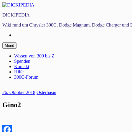
Zum
Inhalt
DICKIPEDIA
springen
Wiki rund um Chrysler 300C, Dodge Magnum, Dodge Charger und D
Facebook
Zum
Menü
Inhalt
springen
Wissen von 300 bis Z
Spenden
Kontakt
Hilfe
300C-Forum
26. Oktober 2018
Osterhäsin
Gino2