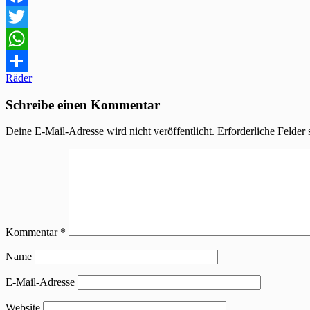
Facebook
Twitter
WhatsApp
Beitragsnavigation
Räder
Teilen
Schreibe einen Kommentar
Deine E-Mail-Adresse wird nicht veröffentlicht.
Erforderliche Felder 
Kommentar
*
Name
E-Mail-Adresse
Website