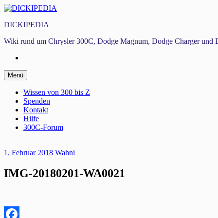
Zum
Inhalt
DICKIPEDIA
springen
Wiki rund um Chrysler 300C, Dodge Magnum, Dodge Charger und D
Facebook
Zum
Menü
Inhalt
springen
Wissen von 300 bis Z
Spenden
Kontakt
Hilfe
300C-Forum
1. Februar 2018
Wahni
IMG-20180201-WA0021