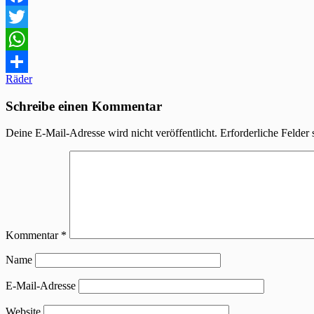
Facebook
Twitter
WhatsApp
Beitragsnavigation
Räder
Teilen
Schreibe einen Kommentar
Deine E-Mail-Adresse wird nicht veröffentlicht.
Erforderliche Felder 
Kommentar
*
Name
E-Mail-Adresse
Website