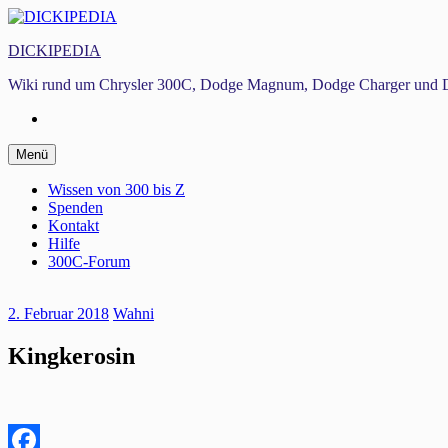
Zum
Inhalt
DICKIPEDIA
springen
Wiki rund um Chrysler 300C, Dodge Magnum, Dodge Charger und D
Facebook
Zum
Menü
Inhalt
springen
Wissen von 300 bis Z
Spenden
Kontakt
Hilfe
300C-Forum
2. Februar 2018
Wahni
Kingkerosin