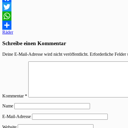
Facebook
Twitter
WhatsApp
Beitragsnavigation
Räder
Teilen
Schreibe einen Kommentar
Deine E-Mail-Adresse wird nicht veröffentlicht.
Erforderliche Felder 
Kommentar
*
Name
E-Mail-Adresse
Website