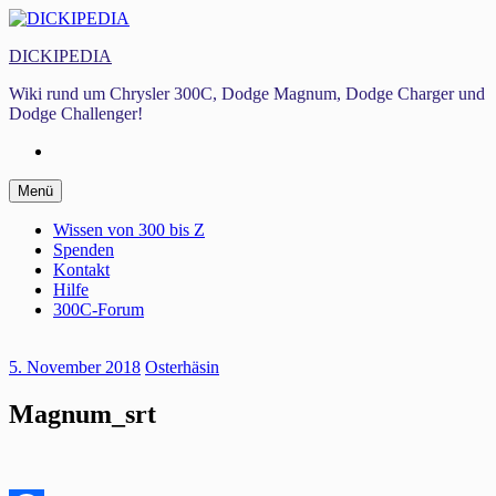
Zum
Inhalt
DICKIPEDIA
springen
Wiki rund um Chrysler 300C, Dodge Magnum, Dodge Charger und
Dodge Challenger!
Facebook
Zum
Menü
Inhalt
springen
Wissen von 300 bis Z
Spenden
Kontakt
Hilfe
300C-Forum
5. November 2018
Osterhäsin
Magnum_srt