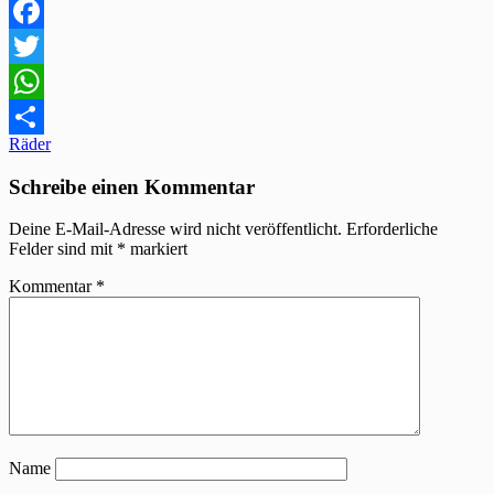
Facebook
Twitter
WhatsApp
Beitragsnavigation
Räder
Teilen
Schreibe einen Kommentar
Deine E-Mail-Adresse wird nicht veröffentlicht.
Erforderliche
Felder sind mit
*
markiert
Kommentar
*
Name