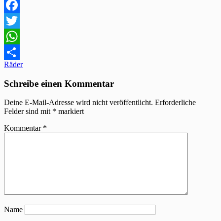
Facebook
Twitter
WhatsApp
Beitragsnavigation
Räder
Teilen
Schreibe einen Kommentar
Deine E-Mail-Adresse wird nicht veröffentlicht.
Erforderliche
Felder sind mit
*
markiert
Kommentar
*
Name