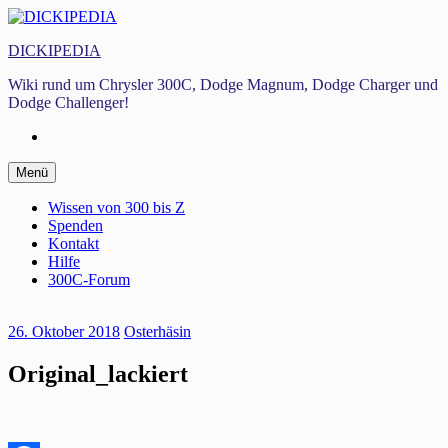
Zum
Inhalt
DICKIPEDIA
springen
Wiki rund um Chrysler 300C, Dodge Magnum, Dodge Charger und
Dodge Challenger!
Facebook
Zum
Menü
Inhalt
springen
Wissen von 300 bis Z
Spenden
Kontakt
Hilfe
300C-Forum
26. Oktober 2018
Osterhäsin
Original_lackiert