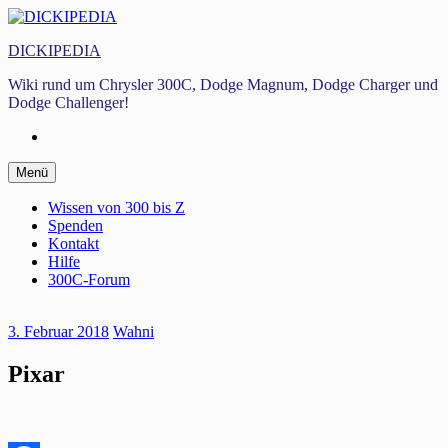
Zum
Inhalt
DICKIPEDIA
springen
Wiki rund um Chrysler 300C, Dodge Magnum, Dodge Charger und
Dodge Challenger!
Facebook
Zum
Menü
Inhalt
springen
Wissen von 300 bis Z
Spenden
Kontakt
Hilfe
300C-Forum
3. Februar 2018
Wahni
Pixar