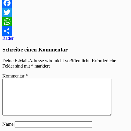
Facebook
Twitter
WhatsApp
Beitragsnavigation
Räder
Teilen
Schreibe einen Kommentar
Deine E-Mail-Adresse wird nicht veröffentlicht.
Erforderliche
Felder sind mit
*
markiert
Kommentar
*
Name