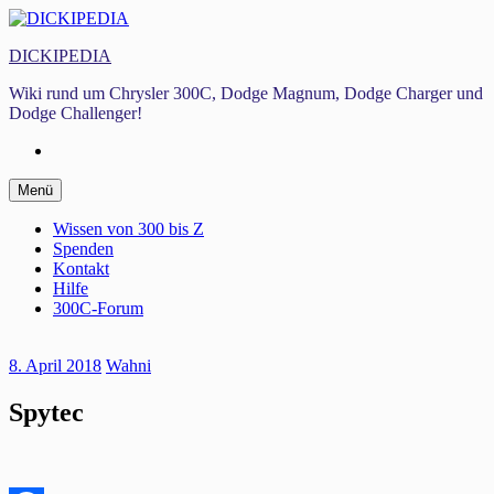
Zum
Inhalt
DICKIPEDIA
springen
Wiki rund um Chrysler 300C, Dodge Magnum, Dodge Charger und
Dodge Challenger!
Facebook
Zum
Menü
Inhalt
springen
Wissen von 300 bis Z
Spenden
Kontakt
Hilfe
300C-Forum
8. April 2018
Wahni
Spytec