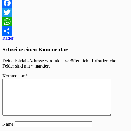
Facebook
Twitter
WhatsApp
Beitragsnavigation
Räder
Teilen
Schreibe einen Kommentar
Deine E-Mail-Adresse wird nicht veröffentlicht.
Erforderliche
Felder sind mit
*
markiert
Kommentar
*
Name