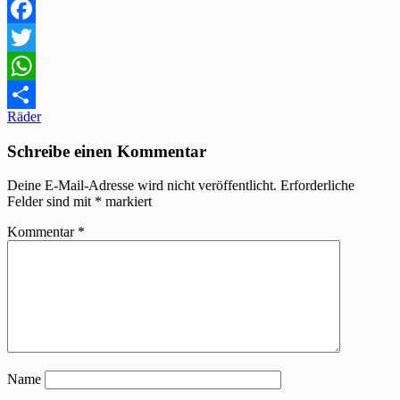
Facebook
Twitter
WhatsApp
Beitragsnavigation
Räder
Teilen
Schreibe einen Kommentar
Deine E-Mail-Adresse wird nicht veröffentlicht.
Erforderliche
Felder sind mit
*
markiert
Kommentar
*
Name