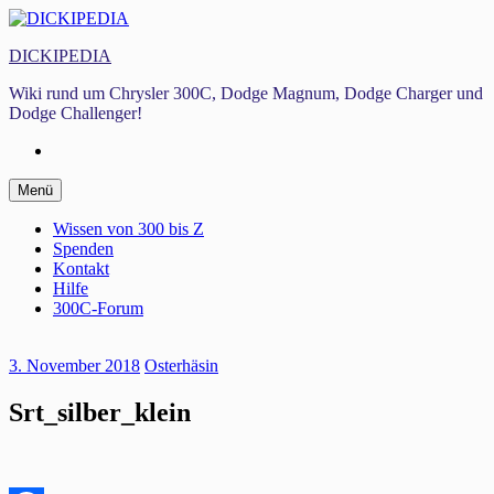
Zum
Inhalt
DICKIPEDIA
springen
Wiki rund um Chrysler 300C, Dodge Magnum, Dodge Charger und
Dodge Challenger!
Facebook
Zum
Menü
Inhalt
springen
Wissen von 300 bis Z
Spenden
Kontakt
Hilfe
300C-Forum
3. November 2018
Osterhäsin
Srt_silber_klein