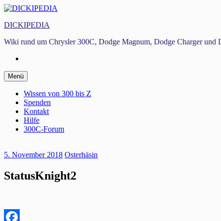
Zum
Inhalt
DICKIPEDIA
springen
Wiki rund um Chrysler 300C, Dodge Magnum, Dodge Charger und D
Facebook
Zum
Menü
Inhalt
springen
Wissen von 300 bis Z
Spenden
Kontakt
Hilfe
300C-Forum
5. November 2018
Osterhäsin
StatusKnight2