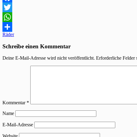
Facebook
Twitter
WhatsApp
Beitragsnavigation
Räder
Teilen
Schreibe einen Kommentar
Deine E-Mail-Adresse wird nicht veröffentlicht.
Erforderliche Felder 
Kommentar
*
Name
E-Mail-Adresse
Website