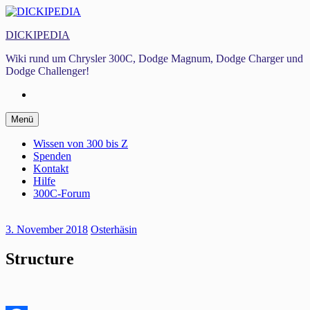
Zum
Inhalt
DICKIPEDIA
springen
Wiki rund um Chrysler 300C, Dodge Magnum, Dodge Charger und
Dodge Challenger!
Facebook
Zum
Menü
Inhalt
springen
Wissen von 300 bis Z
Spenden
Kontakt
Hilfe
300C-Forum
3. November 2018
Osterhäsin
Structure