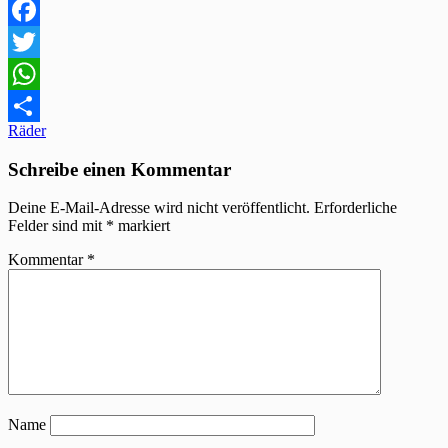
Facebook
Twitter
WhatsApp
Beitragsnavigation
Räder
Teilen
Schreibe einen Kommentar
Deine E-Mail-Adresse wird nicht veröffentlicht.
Erforderliche
Felder sind mit
*
markiert
Kommentar
*
Name