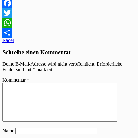
Facebook
Twitter
WhatsApp
Beitragsnavigation
Räder
Teilen
Schreibe einen Kommentar
Deine E-Mail-Adresse wird nicht veröffentlicht.
Erforderliche
Felder sind mit
*
markiert
Kommentar
*
Name