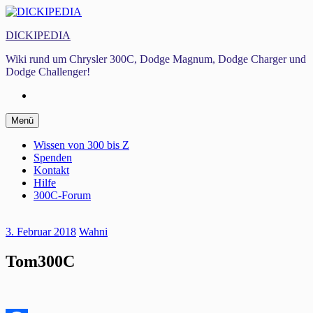
Zum
Inhalt
DICKIPEDIA
springen
Wiki rund um Chrysler 300C, Dodge Magnum, Dodge Charger und
Dodge Challenger!
Facebook
Zum
Menü
Inhalt
springen
Wissen von 300 bis Z
Spenden
Kontakt
Hilfe
300C-Forum
3. Februar 2018
Wahni
Tom300C