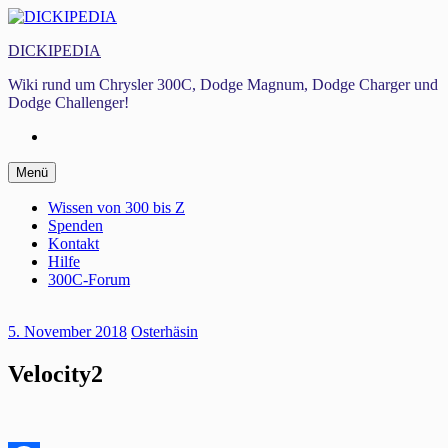
Zum
Inhalt
DICKIPEDIA
springen
Wiki rund um Chrysler 300C, Dodge Magnum, Dodge Charger und
Dodge Challenger!
Facebook
Zum
Menü
Inhalt
springen
Wissen von 300 bis Z
Spenden
Kontakt
Hilfe
300C-Forum
5. November 2018
Osterhäsin
Velocity2