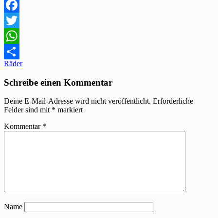
Facebook
Twitter
WhatsApp
Beitragsnavigation
Räder
Teilen
Schreibe einen Kommentar
Deine E-Mail-Adresse wird nicht veröffentlicht.
Erforderliche
Felder sind mit
*
markiert
Kommentar
*
Name