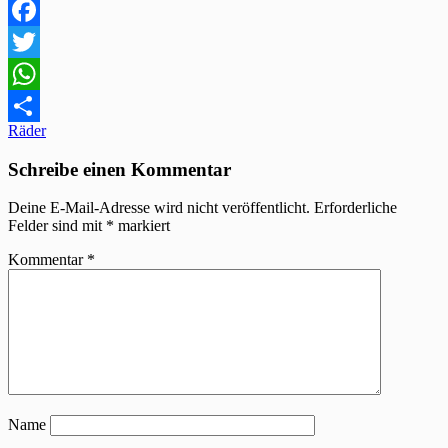
Facebook
Twitter
WhatsApp
Beitragsnavigation
Räder
Teilen
Schreibe einen Kommentar
Deine E-Mail-Adresse wird nicht veröffentlicht.
Erforderliche
Felder sind mit
*
markiert
Kommentar
*
Name