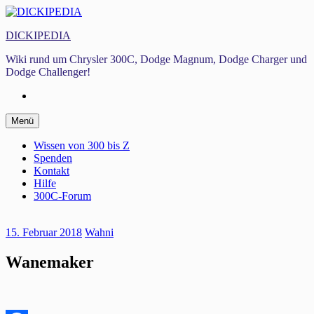
Zum
Inhalt
DICKIPEDIA
springen
Wiki rund um Chrysler 300C, Dodge Magnum, Dodge Charger und
Dodge Challenger!
Facebook
Zum
Menü
Inhalt
springen
Wissen von 300 bis Z
Spenden
Kontakt
Hilfe
300C-Forum
15. Februar 2018
Wahni
Wanemaker