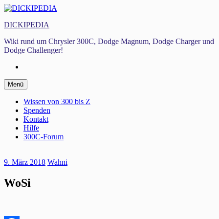
Zum
Inhalt
DICKIPEDIA
springen
Wiki rund um Chrysler 300C, Dodge Magnum, Dodge Charger und
Dodge Challenger!
Facebook
Zum
Menü
Inhalt
springen
Wissen von 300 bis Z
Spenden
Kontakt
Hilfe
300C-Forum
9. März 2018
Wahni
WoSi