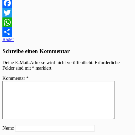
Facebook
Twitter
WhatsApp
Beitragsnavigation
Räder
Teilen
Schreibe einen Kommentar
Deine E-Mail-Adresse wird nicht veröffentlicht.
Erforderliche
Felder sind mit
*
markiert
Kommentar
*
Name