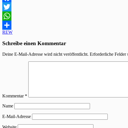
Facebook
Twitter
WhatsApp
Beitragsnavigation
REW
Teilen
Schreibe einen Kommentar
Deine E-Mail-Adresse wird nicht veröffentlicht.
Erforderliche Felder 
Kommentar
*
Name
E-Mail-Adresse
Website