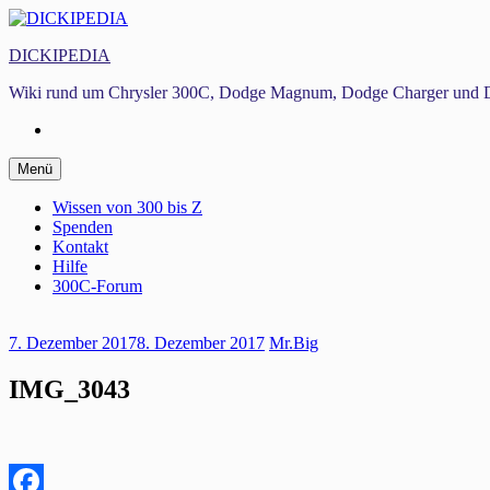
Zum
Inhalt
DICKIPEDIA
springen
Wiki rund um Chrysler 300C, Dodge Magnum, Dodge Charger und D
Facebook
Zum
Menü
Inhalt
springen
Wissen von 300 bis Z
Spenden
Kontakt
Hilfe
300C-Forum
7. Dezember 2017
8. Dezember 2017
Mr.Big
IMG_3043