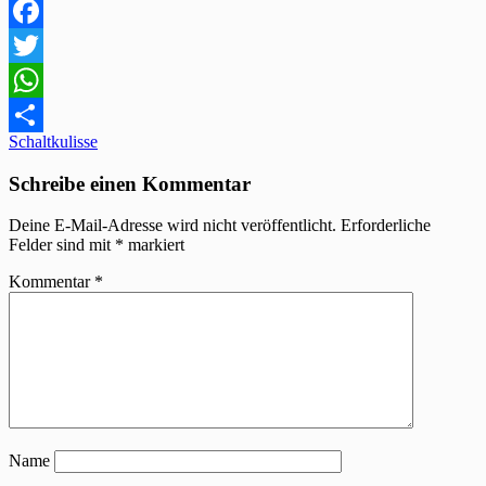
Facebook
Twitter
WhatsApp
Beitragsnavigation
Schaltkulisse
Teilen
Schreibe einen Kommentar
Deine E-Mail-Adresse wird nicht veröffentlicht.
Erforderliche
Felder sind mit
*
markiert
Kommentar
*
Name