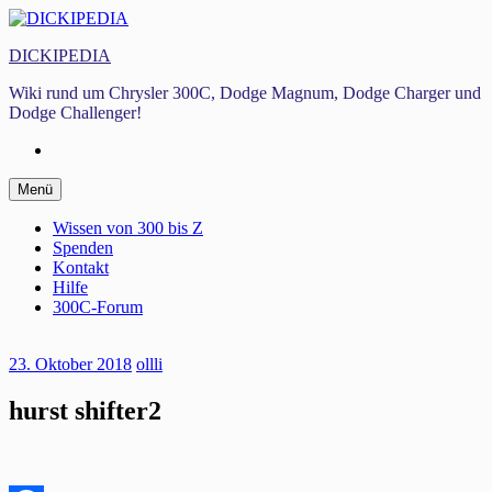
Zum
Inhalt
DICKIPEDIA
springen
Wiki rund um Chrysler 300C, Dodge Magnum, Dodge Charger und
Dodge Challenger!
Facebook
Zum
Menü
Inhalt
springen
Wissen von 300 bis Z
Spenden
Kontakt
Hilfe
300C-Forum
23. Oktober 2018
ollli
hurst shifter2