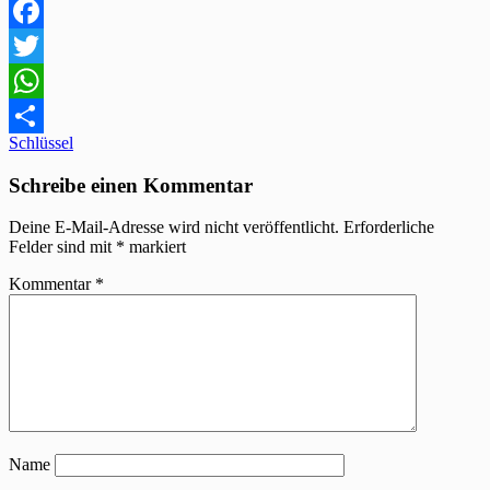
Facebook
Twitter
WhatsApp
Beitragsnavigation
Schlüssel
Teilen
Schreibe einen Kommentar
Deine E-Mail-Adresse wird nicht veröffentlicht.
Erforderliche
Felder sind mit
*
markiert
Kommentar
*
Name