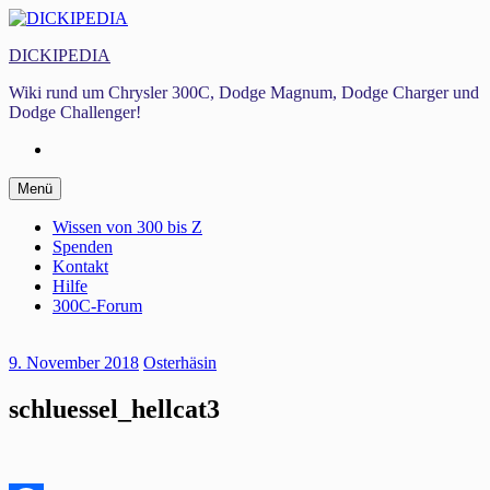
Zum
Inhalt
DICKIPEDIA
springen
Wiki rund um Chrysler 300C, Dodge Magnum, Dodge Charger und
Dodge Challenger!
Facebook
Zum
Menü
Inhalt
springen
Wissen von 300 bis Z
Spenden
Kontakt
Hilfe
300C-Forum
9. November 2018
Osterhäsin
schluessel_hellcat3