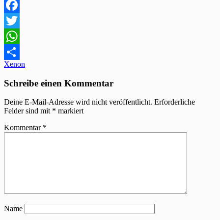
Facebook
Twitter
WhatsApp
Beitragsnavigation
Xenon
Teilen
Schreibe einen Kommentar
Deine E-Mail-Adresse wird nicht veröffentlicht.
Erforderliche
Felder sind mit
*
markiert
Kommentar
*
Name