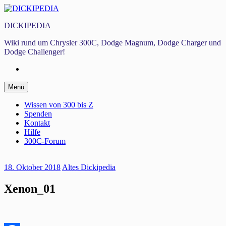
Zum
Inhalt
DICKIPEDIA
springen
Wiki rund um Chrysler 300C, Dodge Magnum, Dodge Charger und
Dodge Challenger!
Facebook
Zum
Menü
Inhalt
springen
Wissen von 300 bis Z
Spenden
Kontakt
Hilfe
300C-Forum
18. Oktober 2018
Altes Dickipedia
Xenon_01