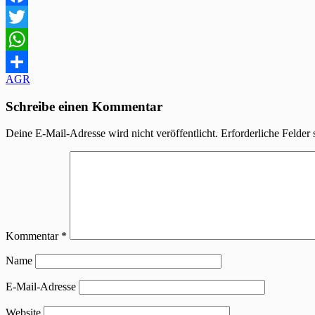
Facebook
Twitter
WhatsApp
Beitragsnavigation
AGR
Teilen
Schreibe einen Kommentar
Deine E-Mail-Adresse wird nicht veröffentlicht.
Erforderliche Felder 
Kommentar
*
Name
E-Mail-Adresse
Website