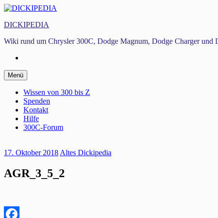
Zum
Inhalt
DICKIPEDIA
springen
Wiki rund um Chrysler 300C, Dodge Magnum, Dodge Charger und D
Facebook
Zum
Menü
Inhalt
springen
Wissen von 300 bis Z
Spenden
Kontakt
Hilfe
300C-Forum
17. Oktober 2018
Altes Dickipedia
AGR_3_5_2