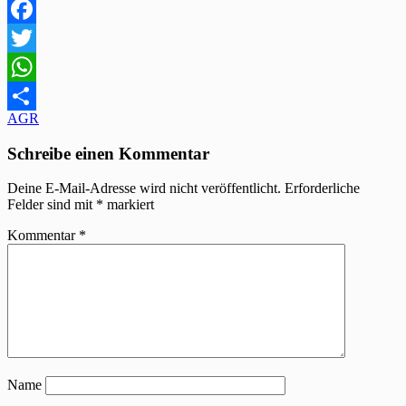
Facebook
Twitter
WhatsApp
Beitragsnavigation
AGR
Teilen
Schreibe einen Kommentar
Deine E-Mail-Adresse wird nicht veröffentlicht.
Erforderliche
Felder sind mit
*
markiert
Kommentar
*
Name