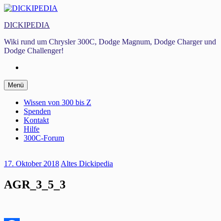
Zum
Inhalt
DICKIPEDIA
springen
Wiki rund um Chrysler 300C, Dodge Magnum, Dodge Charger und
Dodge Challenger!
Facebook
Zum
Menü
Inhalt
springen
Wissen von 300 bis Z
Spenden
Kontakt
Hilfe
300C-Forum
17. Oktober 2018
Altes Dickipedia
AGR_3_5_3