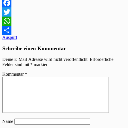
Facebook
Twitter
WhatsApp
Beitragsnavigation
Auspuff
Teilen
Schreibe einen Kommentar
Deine E-Mail-Adresse wird nicht veröffentlicht.
Erforderliche
Felder sind mit
*
markiert
Kommentar
*
Name