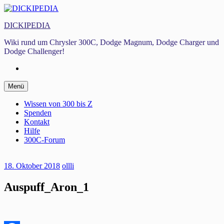
Zum
Inhalt
DICKIPEDIA
springen
Wiki rund um Chrysler 300C, Dodge Magnum, Dodge Charger und
Dodge Challenger!
Facebook
Zum
Menü
Inhalt
springen
Wissen von 300 bis Z
Spenden
Kontakt
Hilfe
300C-Forum
18. Oktober 2018
ollli
Auspuff_Aron_1