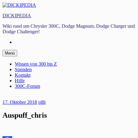
Zum
Inhalt
DICKIPEDIA
springen
Wiki rund um Chrysler 300C, Dodge Magnum, Dodge Charger und
Dodge Challenger!
Facebook
Zum
Menü
Inhalt
springen
Wissen von 300 bis Z
Spenden
Kontakt
Hilfe
300C-Forum
17. Oktober 2018
ollli
Auspuff_chris