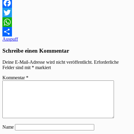
Facebook
Twitter
WhatsApp
Beitragsnavigation
Auspuff
Teilen
Schreibe einen Kommentar
Deine E-Mail-Adresse wird nicht veröffentlicht.
Erforderliche
Felder sind mit
*
markiert
Kommentar
*
Name