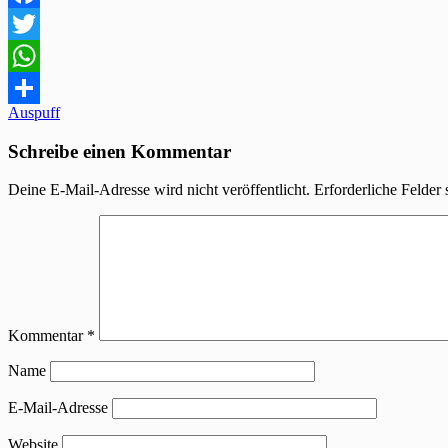
Facebook
Twitter
WhatsApp
Beitragsnavigation
Auspuff
Teilen
Schreibe einen Kommentar
Deine E-Mail-Adresse wird nicht veröffentlicht.
Erforderliche Felder 
Kommentar
*
Name
E-Mail-Adresse
Website