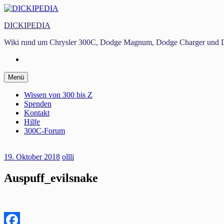
Zum
Inhalt
DICKIPEDIA
springen
Wiki rund um Chrysler 300C, Dodge Magnum, Dodge Charger und D
Facebook
Zum
Menü
Inhalt
springen
Wissen von 300 bis Z
Spenden
Kontakt
Hilfe
300C-Forum
19. Oktober 2018
ollli
Auspuff_evilsnake