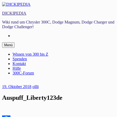
Zum
Inhalt
DICKIPEDIA
springen
Wiki rund um Chrysler 300C, Dodge Magnum, Dodge Charger und
Dodge Challenger!
Facebook
Zum
Menü
Inhalt
springen
Wissen von 300 bis Z
Spenden
Kontakt
Hilfe
300C-Forum
19. Oktober 2018
ollli
Auspuff_Liberty123de