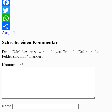
Facebook
Twitter
WhatsApp
Beitragsnavigation
Auspuff
Teilen
Schreibe einen Kommentar
Deine E-Mail-Adresse wird nicht veröffentlicht.
Erforderliche
Felder sind mit
*
markiert
Kommentar
*
Name