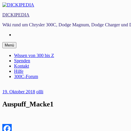
Zum
Inhalt
DICKIPEDIA
springen
Wiki rund um Chrysler 300C, Dodge Magnum, Dodge Charger und D
Facebook
Zum
Menü
Inhalt
springen
Wissen von 300 bis Z
Spenden
Kontakt
Hilfe
300C-Forum
19. Oktober 2018
ollli
Auspuff_Macke1