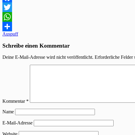
Facebook
Twitter
WhatsApp
Beitragsnavigation
Auspuff
Teilen
Schreibe einen Kommentar
Deine E-Mail-Adresse wird nicht veröffentlicht.
Erforderliche Felder 
Kommentar
*
Name
E-Mail-Adresse
Website