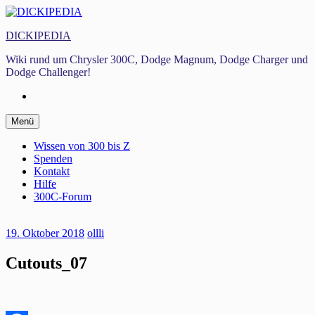
Zum
Inhalt
DICKIPEDIA
springen
Wiki rund um Chrysler 300C, Dodge Magnum, Dodge Charger und
Dodge Challenger!
Facebook
Zum
Menü
Inhalt
springen
Wissen von 300 bis Z
Spenden
Kontakt
Hilfe
300C-Forum
19. Oktober 2018
ollli
Cutouts_07