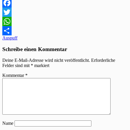
Facebook
Twitter
WhatsApp
Beitragsnavigation
Auspuff
Teilen
Schreibe einen Kommentar
Deine E-Mail-Adresse wird nicht veröffentlicht.
Erforderliche
Felder sind mit
*
markiert
Kommentar
*
Name