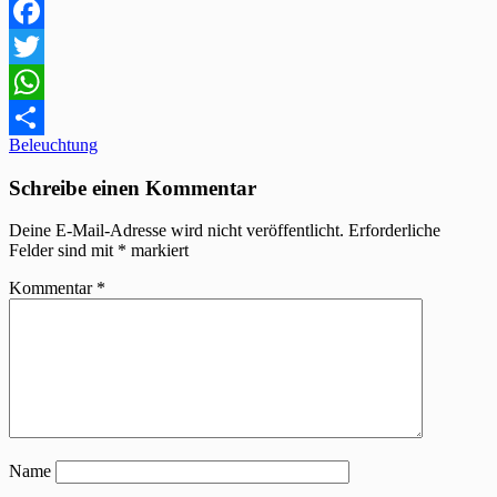
Facebook
Twitter
WhatsApp
Beitragsnavigation
Beleuchtung
Teilen
Schreibe einen Kommentar
Deine E-Mail-Adresse wird nicht veröffentlicht.
Erforderliche
Felder sind mit
*
markiert
Kommentar
*
Name