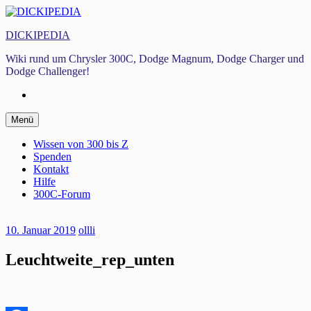
Zum
Inhalt
DICKIPEDIA
springen
Wiki rund um Chrysler 300C, Dodge Magnum, Dodge Charger und
Dodge Challenger!
Facebook
Zum
Menü
Inhalt
springen
Wissen von 300 bis Z
Spenden
Kontakt
Hilfe
300C-Forum
10. Januar 2019
ollli
Leuchtweite_rep_unten