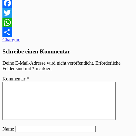
Facebook
Twitter
WhatsApp
Beitragsnavigation
Chargum
Teilen
Schreibe einen Kommentar
Deine E-Mail-Adresse wird nicht veröffentlicht.
Erforderliche
Felder sind mit
*
markiert
Kommentar
*
Name