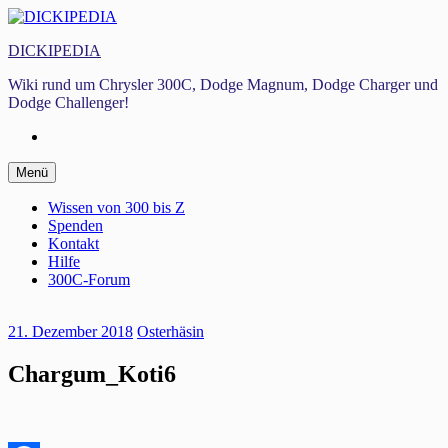
Zum
Inhalt
DICKIPEDIA
springen
Wiki rund um Chrysler 300C, Dodge Magnum, Dodge Charger und
Dodge Challenger!
Facebook
Zum
Menü
Inhalt
springen
Wissen von 300 bis Z
Spenden
Kontakt
Hilfe
300C-Forum
21. Dezember 2018
Osterhäsin
Chargum_Koti6