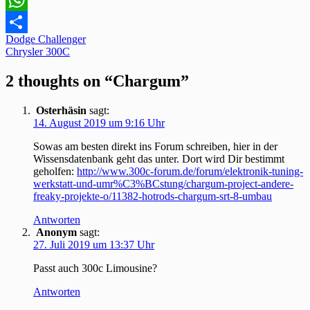
WhatsApp
Beitragsnavigation
Dodge Challenger
Teilen
Chrysler 300C
2 thoughts on “Chargum”
Osterhäsin
sagt:
14. August 2019 um 9:16 Uhr
Sowas am besten direkt ins Forum schreiben, hier in der
Wissensdatenbank geht das unter. Dort wird Dir bestimmt
geholfen:
http://www.300c-forum.de/forum/elektronik-tuning-
werkstatt-und-umr%C3%BCstung/chargum-project-andere-
freaky-projekte-o/11382-hotrods-chargum-srt-8-umbau
Antworten
Anonym
sagt:
27. Juli 2019 um 13:37 Uhr
Passt auch 300c Limousine?
Antworten