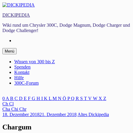
Zum
Inhalt
DICKIPEDIA
springen
Wiki rund um Chrysler 300C, Dodge Magnum, Dodge Charger und
Dodge Challenger!
Facebook
Zum
Menü
Inhalt
springen
Wissen von 300 bis Z
Spenden
Kontakt
Hilfe
300C-Forum
0
A
B
C
D
E
F
G
H
I
K
L
M
N
Ö
P
Q
R
S
T
V
W
X
Z
Ch
Cl
Cha
Chi
Chr
18. Dezember 2018
21. Dezember 2018
Altes Dickipedia
Chargum