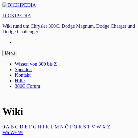
Zum
Inhalt
DICKIPEDIA
springen
Wiki rund um Chrysler 300C, Dodge Magnum, Dodge Charger und
Dodge Challenger!
Facebook
Zum
Menü
Inhalt
springen
Wissen von 300 bis Z
Spenden
Kontakt
Hilfe
300C-Forum
Wiki
0
A
B
C
D
E
F
G
H
I
K
L
M
N
Ö
P
Q
R
S
T
V
W
X
Z
Wa
We
Wi