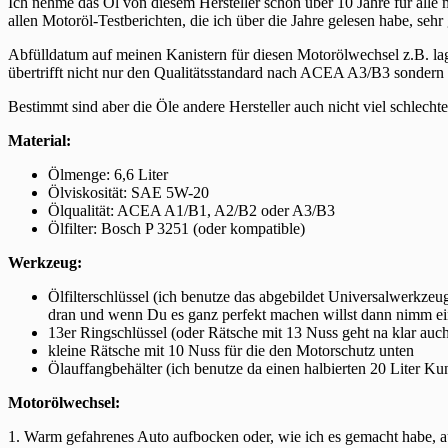
Ich nehme das Öl von diesem Hersteller schon über 10 Jahre für alle m
allen Motoröl-Testberichten, die ich über die Jahre gelesen habe, sehr 
Abfülldatum auf meinen Kanistern für diesen Motorölwechsel z.B. l
übertrifft nicht nur den Qualitätsstandard nach ACEA A3/B3 sondern
Bestimmt sind aber die Öle andere Hersteller auch nicht viel schlecht
Material:
Ölmenge: 6,6 Liter
Ölviskosität: SAE 5W-20
Ölqualität: ACEA A1/B1, A2/B2 oder A3/B3
Ölfilter: Bosch P 3251 (oder kompatible)
Werkzeug:
Ölfilterschlüssel (ich benutze das abgebildet Universalwerkze
dran und wenn Du es ganz perfekt machen willst dann nimm ein
13er Ringschlüssel (oder Rätsche mit 13 Nuss geht na klar auch
kleine Rätsche mit 10 Nuss für die den Motorschutz unten
Ölauffangbehälter (ich benutze da einen halbierten 20 Liter Kun
Motorölwechsel:
1. Warm gefahrenes Auto aufbocken oder, wie ich es gemacht habe, 