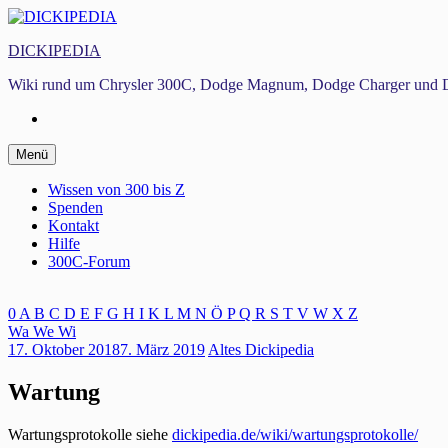
Zum
Inhalt
DICKIPEDIA
springen
Wiki rund um Chrysler 300C, Dodge Magnum, Dodge Charger und D
Facebook
Zum
Menü
Inhalt
springen
Wissen von 300 bis Z
Spenden
Kontakt
Hilfe
300C-Forum
0
A
B
C
D
E
F
G
H
I
K
L
M
N
Ö
P
Q
R
S
T
V
W
X
Z
Wa
We
Wi
17. Oktober 2018
7. März 2019
Altes Dickipedia
Wartung
Wartungsprotokolle siehe
dickipedia.de/wiki/wartungsprotokolle/