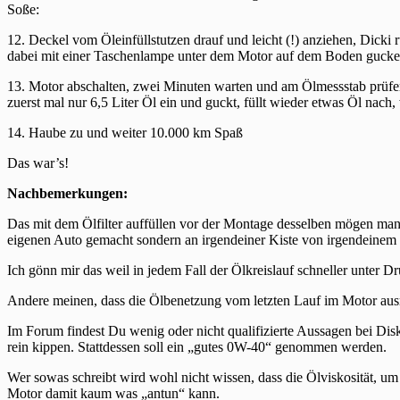
Soße:
12. Deckel vom Öleinfüllstutzen drauf und leicht (!) anziehen, Dick
dabei mit einer Taschenlampe unter dem Motor auf dem Boden gucken o
13. Motor abschalten, zwei Minuten warten und am Ölmessstab prüfen, 
zuerst mal nur 6,5 Liter Öl ein und guckt, füllt wieder etwas Öl nach
14. Haube zu und weiter 10.000 km Spaß
Das war’s!
Nachbemerkungen:
Das mit dem Ölfilter auffüllen vor der Montage desselben mögen manche
eigenen Auto gemacht sondern an irgendeiner Kiste von irgendeine
Ich gönn mir das weil in jedem Fall der Ölkreislauf schneller unter Dr
Andere meinen, dass die Ölbenetzung vom letzten Lauf im Motor ausr
Im Forum findest Du wenig oder nicht qualifizierte Aussagen bei D
rein kippen. Stattdessen soll ein „gutes 0W-40“ genommen werden.
Wer sowas schreibt wird wohl nicht wissen, dass die Ölviskosität, 
Motor damit kaum was „antun“ kann.