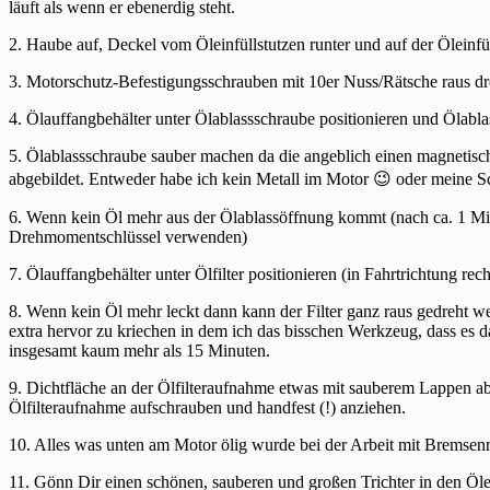
läuft als wenn er ebenerdig steht.
2. Haube auf, Deckel vom Öleinfüllstutzen runter und auf der Öleinfü
3. Motorschutz-Befestigungsschrauben mit 10er Nuss/Rätsche raus d
4. Ölauffangbehälter unter Ölablassschraube positionieren und Ölabla
5. Ölablassschraube sauber machen da die angeblich einen magnetisch
abgebildet. Entweder habe ich kein Metall im Motor 😉 oder meine Sc
6. Wenn kein Öl mehr aus der Ölablassöffnung kommt (nach ca. 1 Minu
Drehmomentschlüssel verwenden)
7. Ölauffangbehälter unter Ölfilter positionieren (in Fahrtrichtung rec
8. Wenn kein Öl mehr leckt dann kann der Filter ganz raus gedreht
extra hervor zu kriechen in dem ich das bisschen Werkzeug, dass es d
insgesamt kaum mehr als 15 Minuten.
9. Dichtfläche an der Ölfilteraufnahme etwas mit sauberem Lappen abw
Ölfilteraufnahme aufschrauben und handfest (!) anziehen.
10. Alles was unten am Motor ölig wurde bei der Arbeit mit Bremsen
11. Gönn Dir einen schönen, sauberen und großen Trichter in den Öle