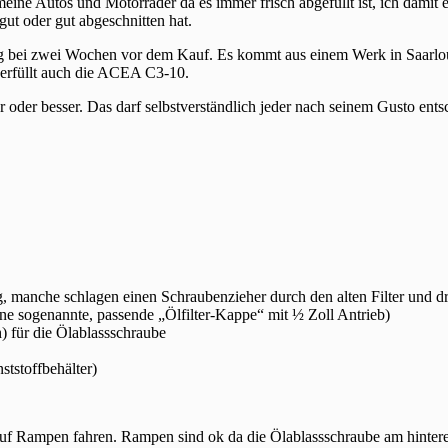
eine Autos und Motorräder da es immer frisch abgefüllt ist, ich damit 
gut oder gut abgeschnitten hat.
ag bei zwei Wochen vor dem Kauf. Es kommt aus einem Werk in Saarlou
 erfüllt auch die ACEA C3-10.
er oder besser. Das darf selbstverständlich jeder nach seinem Gusto ents
ug, manche schlagen einen Schraubenzieher durch den alten Filter und 
e sogenannte, passende „Ölfilter-Kappe“ mit ½ Zoll Antrieb)
) für die Ölablassschraube
ststoffbehälter)
auf Rampen fahren. Rampen sind ok da die Ölablassschraube am hinter