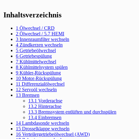
Inhaltsverzeichnis
1
Ölwechsel / CRD
2
Ölwechsel / 5.7 HEMI
3
Innenraumfilter wechseln
4
Zündkerzen wechseln
5
Getriebeölwechsel
6
Getriebespülung
7
Kühlmittelwechsel
8
Kühlmittelsystem spülen
9
Kühler-Rückspülung
10
Motor-Rückspülung
11
Diffe
renzialölwechsel
12
Servoöl wechseln
13
Bremsen
13.1
Vord
erachse
13.2
Hinterachse
13.3
Bremssystem entlüften und durchspülen
13.4
Einbremsen
14
Lambdasonde wechseln
15
Drosselklappe wechseln
16
Verteilergetriebeölwechsel (AWD)