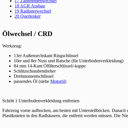
17
Zahnriemenwechsel
18 AGR Ausbau
19 Radlagerwechsel
20 Querlenker
Ölwechsel / CRD
Werkzeug:
13er Außensechskant Ringschlüssel
10er und 8er Nuss und Ratsche (für Unterbodenverkleidung)
84 mm 14-Kant Ölfilterschlüssel/-kappe
Schlitzschraubendreher
Drehmomentschlüssel
passendes Öl (siehe
Motoröl
)
Schritt 1 Unterbodenverkleidung entfernen
Fahrzeug vorne aufbocken, am besten mit Unterstellböcken. Danach di
Plastiknieten in den Radhäusern, die entfernt werden müssen. Die N