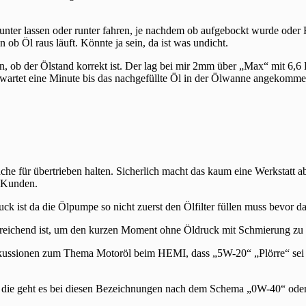
i runter lassen oder runter fahren, je nachdem ob aufgebockt wurde od
b Öl raus läuft. Könnte ja sein, da ist was undicht.
ob der Ölstand korrekt ist. Der lag bei mir 2mm über „Max“ mit 6,6 Li
, wartet eine Minute bis das nachgefüllte Öl in der Ölwanne angekommen
 für übertrieben halten. Sicherlich macht das kaum eine Werkstatt aber
m Kunden.
uck ist da die Ölpumpe so nicht zuerst den Ölfilter füllen muss bevor d
eichend ist, um den kurzen Moment ohne Öldruck mit Schmierung zu übe
iskussionen zum Thema Motoröl beim HEMI, dass „5W-20“ „Plörre“ sei 
um die geht es bei diesen Bezeichnungen nach dem Schema „0W-40“ oder