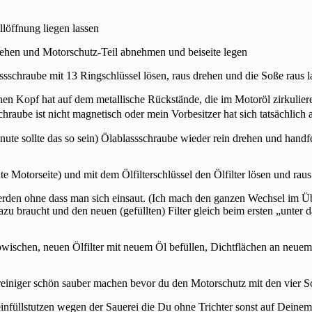
llöffnung liegen lassen
rehen und Motorschutz-Teil abnehmen und beiseite legen
ssschraube mit 13 Ringschlüssel lösen, raus drehen und die Soße raus l
en Kopf hat auf dem metallische Rückstände, die im Motoröl zirkuliere
hraube ist nicht magnetisch oder mein Vorbesitzer hat sich tatsächlic
te sollte das so sein) Ölablassschraube wieder rein drehen und handf
hte Motorseite) und mit dem Ölfilterschlüssel den Ölfilter lösen und raus
 werden ohne dass man sich einsaut. (Ich mach den ganzen Wechsel i
azu braucht und den neuen (gefüllten) Filter gleich beim ersten „unter
ischen, neuen Ölfilter mit neuem Öl befüllen, Dichtflächen an neuem Öl
reiniger schön sauber machen bevor du den Motorschutz mit den vier S
infüllstutzen wegen der Sauerei die Du ohne Trichter sonst auf Deinem 