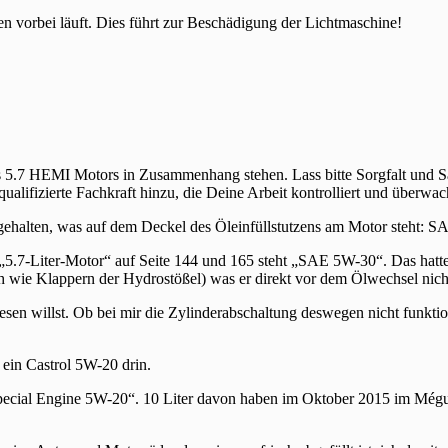
en vorbei läuft. Dies führt zur Beschädigung der Lichtmaschine!
s 5.7 HEMI Motors in Zusammenhang stehen. Lass bitte Sorgfalt und Sau
alifizierte Fachkraft hinzu, die Deine Arbeit kontrolliert und überwac
gehalten, was auf dem Deckel des Öleinfüllstutzens am Motor steht: 
„5.7-Liter-Motor“ auf Seite 144 und 165 steht „SAE 5W-30“. Das hatte 
h wie Klappern der Hydrostößel) was er direkt vor dem Ölwechsel nicht
 willst. Ob bei mir die Zylinderabschaltung deswegen nicht funktioni
ein Castrol 5W-20 drin.
cial Engine 5W-20“. 10 Liter davon haben im Oktober 2015 im Méguin