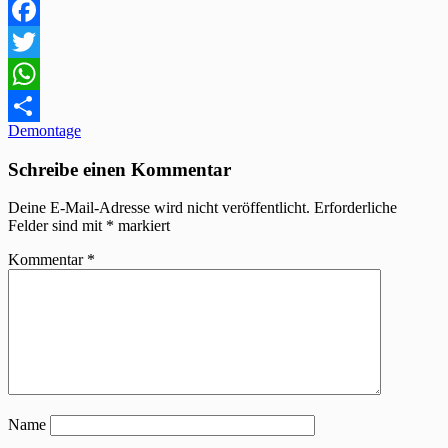
Facebook
Twitter
WhatsApp
Beitragsnavigation
Demontage
Teilen
Schreibe einen Kommentar
Deine E-Mail-Adresse wird nicht veröffentlicht.
Erforderliche
Felder sind mit
*
markiert
Kommentar
*
Name