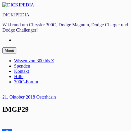
Zum
Inhalt
DICKIPEDIA
springen
Wiki rund um Chrysler 300C, Dodge Magnum, Dodge Charger und
Dodge Challenger!
Facebook
Zum
Menü
Inhalt
springen
Wissen von 300 bis Z
Spenden
Kontakt
Hilfe
300C-Forum
21. Oktober 2018
Osterhäsin
IMGP29