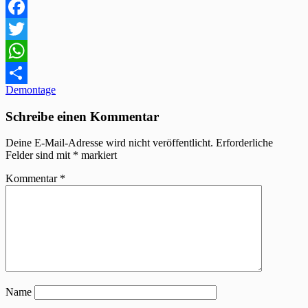
Facebook
Twitter
WhatsApp
Beitragsnavigation
Demontage
Teilen
Schreibe einen Kommentar
Deine E-Mail-Adresse wird nicht veröffentlicht.
Erforderliche
Felder sind mit
*
markiert
Kommentar
*
Name